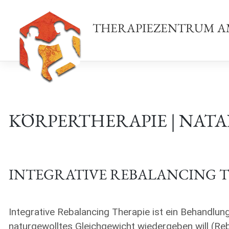
Zum
Inhalt
THERAPIEZENTRUM A
springen
KÖRPERTHERAPIE | NAT
INTEGRATIVE REBALANCING 
Integrative Rebalancing Therapie ist ein Behandlun
naturgewolltes Gleichgewicht wiedergeben will (Reb