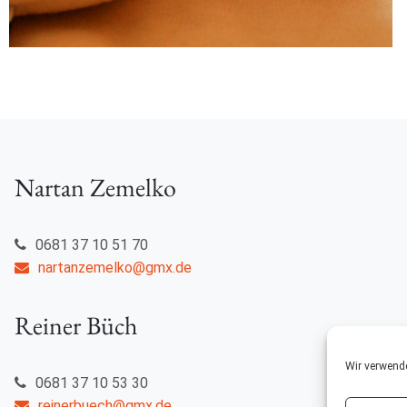
Nartan Zemelko
0681 37 10 51 70
nartanzemelko@gmx.de
Reiner Büch
Wir verwend
0681 37 10 53 30
reinerbuech@gmx.de